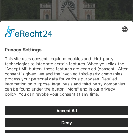
Impressum
Datenschutz
Haftungsausschluss
Veronika Kranwetvogl | Mühlauer Freie 20 | 83471
Berchtesgaden/Oberau | Tel.: 0049 8652 52 90 | Mobil: 0049 160 82